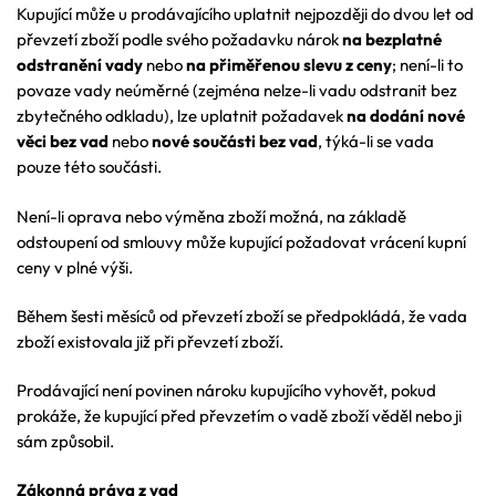
Kupující může u prodávajícího uplatnit nejpozději do dvou let od
převzetí zboží podle svého požadavku nárok
na bezplatné
odstranění vady
nebo
na přiměřenou slevu z ceny
; není-li to
povaze vady neúměrné (zejména nelze-li vadu odstranit bez
zbytečného odkladu), lze uplatnit požadavek
na dodání nové
věci bez vad
nebo
nové součásti bez vad
, týká-li se vada
pouze této součásti.
Není-li oprava nebo výměna zboží možná, na základě
odstoupení od smlouvy může kupující požadovat vrácení kupní
ceny v plné výši.
Během šesti měsíců od převzetí zboží se předpokládá, že vada
zboží existovala již při převzetí zboží.
Prodávající není povinen nároku kupujícího vyhovět, pokud
prokáže, že kupující před převzetím o vadě zboží věděl nebo ji
sám způsobil.
Zákonná práva z vad