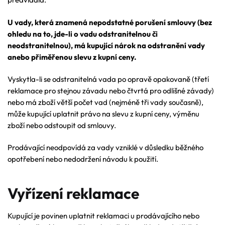
U vady, která znamená nepodstatné porušení smlouvy (bez
ohledu na to, jde-li o vadu odstranitelnou či
neodstranitelnou), má kupující nárok na odstranění vady
anebo přiměřenou slevu z kupní ceny.
Vyskytla-li se odstranitelná vada po opravě opakovaně (třetí
reklamace pro stejnou závadu nebo čtvrtá pro odlišné závady)
nebo má zboží větší počet vad (nejméně tři vady současně),
může kupující uplatnit právo na slevu z kupní ceny, výměnu
zboží nebo odstoupit od smlouvy.
Prodávající neodpovídá za vady vzniklé v důsledku běžného
opotřebení nebo nedodržení návodu k použití.
Vyřízení reklamace
Kupující je povinen uplatnit reklamaci u prodávajícího nebo