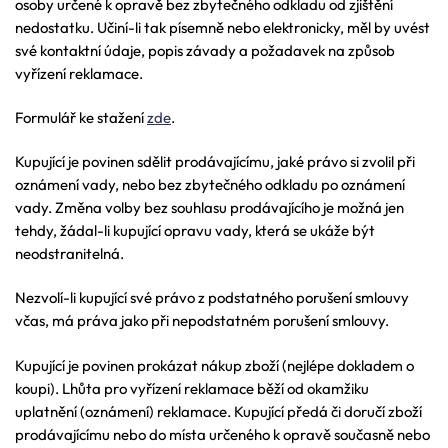
osoby určené k opravě bez zbytečného odkladu od zjištění
nedostatku. Učiní-li tak písemně nebo elektronicky, měl by uvést
své kontaktní údaje, popis závady a požadavek na způsob
vyřízení reklamace.
Formulář ke stažení
zde
.
Kupující je povinen sdělit prodávajícímu, jaké právo si zvolil při
oznámení vady, nebo bez zbytečného odkladu po oznámení
vady. Změna volby bez souhlasu prodávajícího je možná jen
tehdy, žádal-li kupující opravu vady, která se ukáže být
neodstranitelná.
Nezvolí-li kupující své právo z podstatného porušení smlouvy
včas, má práva jako při nepodstatném porušení smlouvy.
Kupující je povinen prokázat nákup zboží (nejlépe dokladem o
koupi). Lhůta pro vyřízení reklamace běží od okamžiku
uplatnění (oznámení) reklamace. Kupující předá či doručí zboží
prodávajícímu nebo do místa určeného k opravě současně nebo