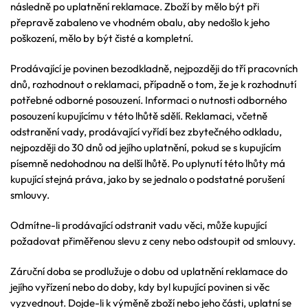
následně po uplatnění reklamace. Zboží by mělo být při
přepravě zabaleno ve vhodném obalu, aby nedošlo k jeho
poškození, mělo by být čisté a kompletní.
Prodávající je povinen bezodkladně, nejpozději do tří pracovních
dnů, rozhodnout o reklamaci, případně o tom, že je k rozhodnutí
potřebné odborné posouzení. Informaci o nutnosti odborného
posouzení kupujícímu v této lhůtě sdělí. Reklamaci, včetně
odstranění vady, prodávající vyřídí bez zbytečného odkladu,
nejpozději do 30 dnů od jejího uplatnění, pokud se s kupujícím
písemně nedohodnou na delší lhůtě. Po uplynutí této lhůty má
kupující stejná práva, jako by se jednalo o podstatné porušení
smlouvy.
Odmítne-li prodávající odstranit vadu věci, může kupující
požadovat přiměřenou slevu z ceny nebo odstoupit od smlouvy.
Záruční doba se prodlužuje o dobu od uplatnění reklamace do
jejího vyřízení nebo do doby, kdy byl kupující povinen si věc
vyzvednout. Dojde-li k výměně zboží nebo jeho části, uplatní se