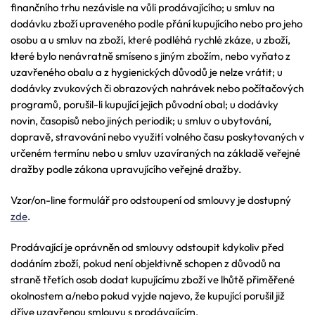
finančního trhu nezávisle na vůli prodávajícího; u smluv na
dodávku zboží upraveného podle přání kupujícího nebo pro jeho
osobu a u smluv na zboží, které podléhá rychlé zkáze, u zboží,
které bylo nenávratně smíseno s jiným zbožím, nebo vyňato z
uzavřeného obalu a z hygienických důvodů je nelze vrátit; u
dodávky zvukových či obrazových nahrávek nebo počítačových
programů, porušil-li kupující jejich původní obal; u dodávky
novin, časopisů nebo jiných periodik; u smluv o ubytování,
dopravě, stravování nebo využití volného času poskytovaných v
určeném termínu nebo u smluv uzavíraných na základě veřejné
dražby podle zákona upravujícího veřejné dražby.
Vzor/on-line formulář pro odstoupení od smlouvy je dostupný
zde
.
Prodávající je oprávněn od smlouvy odstoupit kdykoliv před
dodáním zboží, pokud není objektivně schopen z důvodů na
straně třetích osob dodat kupujícímu zboží ve lhůtě přiměřené
okolnostem a/nebo pokud vyjde najevo, že kupující porušil již
dříve uzavřenou smlouvu s prodávajícím.