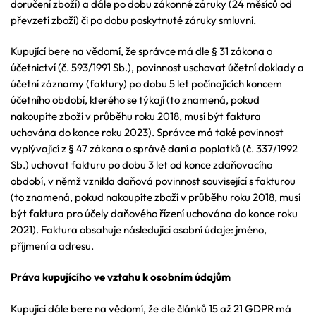
doručení zboží) a dále po dobu zákonné záruky (24 měsíců od
převzetí zboží) či po dobu poskytnuté záruky smluvní.
Kupující bere na vědomí, že správce má dle § 31 zákona o
účetnictví (č. 593/1991 Sb.), povinnost uschovat účetní doklady a
účetní záznamy (faktury) po dobu 5 let počínajících koncem
účetního období, kterého se týkají (to znamená, pokud
nakoupíte zboží v průběhu roku 2018, musí být faktura
uchována do konce roku 2023). Správce má také povinnost
vyplývající z § 47 zákona o správě daní a poplatků (č. 337/1992
Sb.) uchovat fakturu po dobu 3 let od konce zdaňovacího
období, v němž vznikla daňová povinnost související s fakturou
(to znamená, pokud nakoupíte zboží v průběhu roku 2018, musí
být faktura pro účely daňového řízení uchována do konce roku
2021). Faktura obsahuje následující osobní údaje: jméno,
příjmení a adresu.
Práva kupujícího ve vztahu k osobním údajům
Kupující dále bere na vědomí, že dle článků 15 až 21 GDPR má