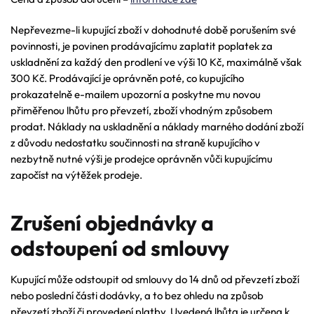
Nepřevezme-li kupující zboží v dohodnuté době porušením své
povinnosti, je povinen prodávajícímu zaplatit poplatek za
uskladnění za každý den prodlení ve výši 10 Kč, maximálně však
300 Kč. Prodávající je oprávněn poté, co kupujícího
prokazatelně e-mailem upozorní a poskytne mu novou
přiměřenou lhůtu pro převzetí, zboží vhodným způsobem
prodat. Náklady na uskladnění a náklady marného dodání zboží
z důvodu nedostatku součinnosti na straně kupujícího v
nezbytně nutné výši je prodejce oprávněn vůči kupujícímu
započíst na výtěžek prodeje.
Zrušení objednávky a
odstoupení od smlouvy
Kupující může odstoupit od smlouvy do 14 dnů od převzetí zboží
nebo poslední části dodávky, a to bez ohledu na způsob
převzetí zboží či provedení platby. Uvedená lhůta je určena k