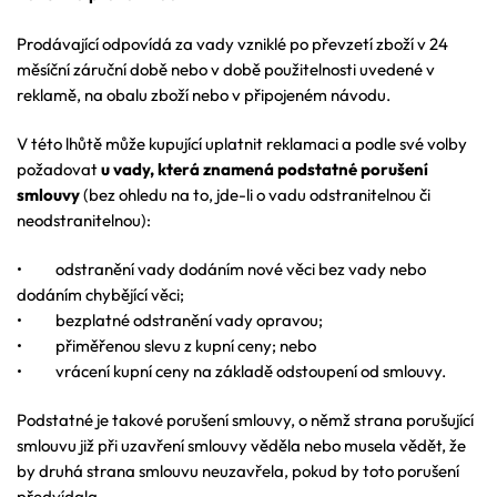
Prodávající odpovídá za vady vzniklé po převzetí zboží v 24
měsíční záruční době nebo v době použitelnosti uvedené v
reklamě, na obalu zboží nebo v připojeném návodu.
V této lhůtě může kupující uplatnit reklamaci a podle své volby
požadovat
u vady, která znamená podstatné porušení
smlouvy
(bez ohledu na to, jde-li o vadu odstranitelnou či
neodstranitelnou):
• odstranění vady dodáním nové věci bez vady nebo
dodáním chybějící věci;
• bezplatné odstranění vady opravou;
• přiměřenou slevu z kupní ceny; nebo
• vrácení kupní ceny na základě odstoupení od smlouvy.
Podstatné je takové porušení smlouvy, o němž strana porušující
smlouvu již při uzavření smlouvy věděla nebo musela vědět, že
by druhá strana smlouvu neuzavřela, pokud by toto porušení
předvídala.