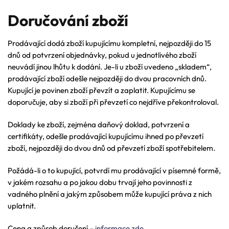
Doručování zboží
Prodávající dodá zboží kupujícímu kompletní, nejpozději do 15
dnů od potvrzení objednávky, pokud u jednotlivého zboží
neuvádí jinou lhůtu k dodání. Je-li u zboží uvedeno „skladem“,
prodávající zboží odešle nejpozději do dvou pracovních dnů.
Kupující je povinen zboží převzít a zaplatit. Kupujícímu se
doporučuje, aby si zboží při převzetí co nejdříve překontroloval.
Doklady ke zboží, zejména daňový doklad, potvrzení a
certifikáty, odešle prodávající kupujícímu ihned po převzetí
zboží, nejpozději do dvou dnů od převzetí zboží spotřebitelem.
Požádá-li o to kupující, potvrdí mu prodávající v písemné formě,
v jakém rozsahu a po jakou dobu trvají jeho povinnosti z
vadného plnění a jakým způsobem může kupující práva z nich
uplatnit.
Cena a způsob doručení –
informace zde