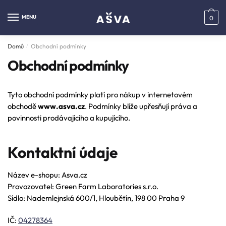
Skip
Skip
to
to
MENU
0
navigation
content
Domů
/
Obchodní podmínky
Obchodní podmínky
Tyto obchodní podmínky platí pro nákup v internetovém
obchodě
www.asva.cz
. Podmínky blíže upřesňují práva a
povinnosti prodávajícího a kupujícího.
Kontaktní údaje
Název e-shopu: Asva.cz
Provozovatel: Green Farm Laboratories s.r.o.
Sídlo: Nademlejnská 600/1, Hloubětín, 198 00 Praha 9
IČ:
04278364