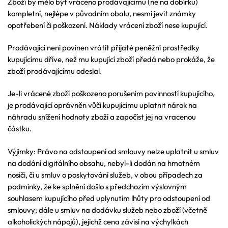
Zboží by mělo být vráceno prodávajícímu (ne na dobírku)
kompletní, nejlépe v původním obalu, nesmí jevit známky
opotřebení či poškození. Náklady vrácení zboží nese kupující.
Prodávající není povinen vrátit přijaté peněžní prostředky
kupujícímu dříve, než mu kupující zboží předá nebo prokáže, že
zboží prodávajícímu odeslal.
Je-li vrácené zboží poškozeno porušením povinností kupujícího,
je prodávající oprávněn vůči kupujícímu uplatnit nárok na
náhradu snížení hodnoty zboží a započíst jej na vracenou
částku.
Výjimky: Právo na odstoupení od smlouvy nelze uplatnit u smluv
na dodání digitálního obsahu, nebyl-li dodán na hmotném
nosiči, či u smluv o poskytování služeb, v obou případech za
podmínky, že ke splnění došlo s předchozím výslovným
souhlasem kupujícího před uplynutím lhůty pro odstoupení od
smlouvy; dále u smluv na dodávku služeb nebo zboží (včetně
alkoholických nápojů), jejichž cena závisí na výchylkách