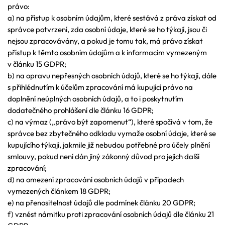
právo:
a) na přístup k osobním údajům, které sestává z práva získat od
správce potvrzení, zda osobní údaje, které se ho týkají, jsou či
nejsou zpracovávány, a pokud je tomu tak, má právo získat
přístup k těmto osobním údajům a k informacím vymezeným
v článku 15 GDPR;
b) na opravu nepřesných osobních údajů, které se ho týkají, dále
s přihlédnutím k účelům zpracování má kupující právo na
doplnění neúplných osobních údajů, a to i poskytnutím
dodatečného prohlášení dle článku 16 GDPR;
c) na výmaz („právo být zapomenut“), které spočívá v tom, že
správce bez zbytečného odkladu vymaže osobní údaje, které se
kupujícího týkají, jakmile již nebudou potřebné pro účely plnění
smlouvy, pokud není dán jiný zákonný důvod pro jejich další
zpracování;
d) na omezení zpracování osobních údajů v případech
vymezených článkem 18 GDPR;
e) na přenositelnost údajů dle podmínek článku 20 GDPR;
f) vznést námitku proti zpracování osobních údajů dle článku 21