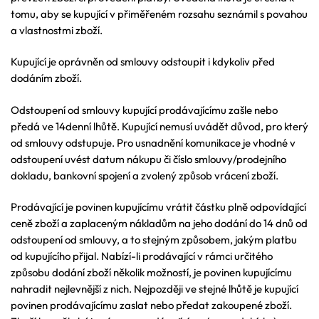
tomu, aby se kupující v přiměřeném rozsahu seznámil s povahou
a vlastnostmi zboží.
Kupující je oprávněn od smlouvy odstoupit i kdykoliv před
dodáním zboží.
Odstoupení od smlouvy kupující prodávajícímu zašle nebo
předá ve 14denní lhůtě. Kupující nemusí uvádět důvod, pro který
od smlouvy odstupuje. Pro usnadnění komunikace je vhodné v
odstoupení uvést datum nákupu či číslo smlouvy/prodejního
dokladu, bankovní spojení a zvolený způsob vrácení zboží.
Prodávající je povinen kupujícímu vrátit částku plně odpovídající
ceně zboží a zaplaceným nákladům na jeho dodání do 14 dnů od
odstoupení od smlouvy, a to stejným způsobem, jakým platbu
od kupujícího přijal. Nabízí-li prodávající v rámci určitého
způsobu dodání zboží několik možností, je povinen kupujícímu
nahradit nejlevnější z nich. Nejpozději ve stejné lhůtě je kupující
povinen prodávajícímu zaslat nebo předat zakoupené zboží.