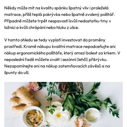
Někdy může mít na kvalitu spánku špatný vliv i proleželá
matrace, příliš teplá pokrývka nebo špatně zvolený polštář.
Případně můžete trpět nespavostí kvůli nedostatku tmy v
ložnici a kvůli chrápání nebo hluku z ulice.
V tomto ohledu se tedy vyplatí investovat do proměny
prostředí. Kromě nákupu kvalitní matrace nepodceňujte ani
nákup ergonomického polštáře, který omezí bolest za krkem. V
neposlední řadě můžete zvolit i sezónní (lehčí) přikrývku.
Nezapomínejte ani na nákup zatemňovacích závěsů a na
špunty do uší.