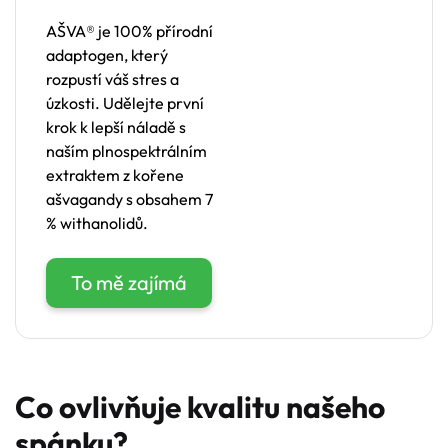
AŠVA® je 100% přírodní
adaptogen, který
rozpustí váš stres a
úzkosti. Udělejte první
krok k lepší náladě s
naším plnospektrálním
extraktem z kořene
ašvagandy s obsahem 7
% withanolidů.
To mě zajímá
Co ovlivňuje kvalitu našeho
spánku?