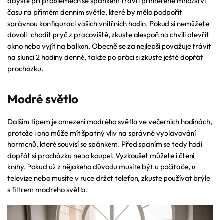
abyste při problémech se spánkem trávili přiměřené množství
času na přímém denním světle, které by mělo podpořit
správnou konfiguraci vašich vnitřních hodin. Pokud si nemůžete
dovolit chodit pryč z pracoviště, zkuste alespoň na chvíli otevřít
okno nebo vyjít na balkon. Obecně se za nejlepší považuje trávit
na slunci 2 hodiny denně, takže po práci si zkuste ještě dopřát
procházku.
Modré světlo
Dalším tipem je omezení modrého světla ve večerních hodinách,
protože i ono může mít špatný vliv na správné vyplavování
hormonů, které souvisí se spánkem. Před spaním se tedy hodí
dopřát si procházku nebo koupel. Vyzkoušet můžete i čtení
knihy. Pokud už z nějakého důvodu musíte být u počítače, u
televize nebo musíte v ruce držet telefon, zkuste používat brýle
s filtrem modrého světla.