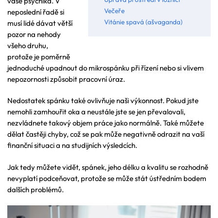
vaše psychika. V
Večeře
neposlední řadě si
Vitánie spavá (ašvaganda)
musí lidé dávat větší
pozor na nehody
všeho druhu,
protože je poměrně
jednoduché upadnout do mikrospánku při řízení nebo si vlivem
nepozornosti způsobit pracovní úraz.
Nedostatek spánku také ovlivňuje naši výkonnost. Pokud jste
nemohli zamhouřit oka a neustále jste se jen převalovali,
nezvládnete takový objem práce jako normálně. Také můžete
dělat častěji chyby, což se pak může negativně odrazit na vaší
finanční situaci a na studijních výsledcích.
Jak tedy můžete vidět, spánek, jeho délku a kvalitu se rozhodně
nevyplatí podceňovat, protože se může stát ústředním bodem
dalších problémů.