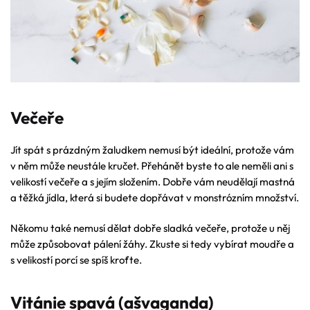
Večeře
Jít spát s prázdným žaludkem nemusí být ideální, protože vám
v něm může neustále kručet. Přehánět byste to ale neměli ani s
velikostí večeře a s jejím složením. Dobře vám neudělají mastná
a těžká jídla, která si budete dopřávat v monstrózním množství.
Někomu také nemusí dělat dobře sladká večeře, protože u něj
může způsobovat pálení žáhy. Zkuste si tedy vybírat moudře a
s velikostí porcí se spíš kroťte.
Vitánie spavá (ašvaganda)