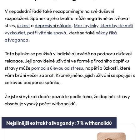
V neposlední řadě také nezapomínejte na své duševní
rozpoložení. Spánek a jeho kvalitu může negativně ovlivňovat
stres,
úzkost
a
depresivní nálada
.
Mezi bylinky, které byste měli
vyzkoušet, patří vitánie spavá
, které se také
někdy říká
ašvaganda
.
Tato bylinka se používá v indické ajurvédě na podporu duševní
relaxace. Její pravidelné užívání ve formě přírodního doplňku
stravy může
pomoci s úlevou od stresu
, napětí a úzkostí, které
vám brání večer zabrat. Kromě jiného, jejich užívání se spojuje i s
celkovou podporou spánku.
Že jste si vybrali dobře poznáte podle toho, že doplněk stravy
obsahuje vysoký počet withanolidů.
Nejsilnější extrakt ašvagandy: 7 % withanolidů