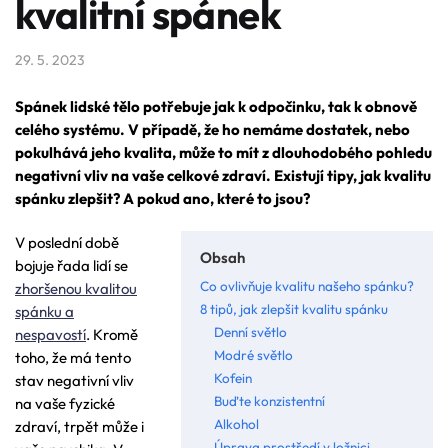
kvalitní spánek
29. 5. 2023
Spánek lidské tělo potřebuje jak k odpočinku, tak k obnově
celého systému. V případě, že ho nemáme dostatek, nebo
pokulhává jeho kvalita, může to mít z dlouhodobého pohledu
negativní vliv na vaše celkové zdraví. Existují tipy, jak kvalitu
spánku zlepšit? A pokud ano, které to jsou?
V poslední době
Obsah
bojuje řada lidí se
Co ovlivňuje kvalitu našeho spánku?
zhoršenou kvalitou
8 tipů, jak zlepšit kvalitu spánku
spánku a
Denní světlo
nespavostí
. Kromě
Modré světlo
toho, že má tento
Kofein
stav negativní vliv
Buďte konzistentní
na vaše fyzické
Alkohol
zdraví, trpět může i
Úprava prostředí v ložnici