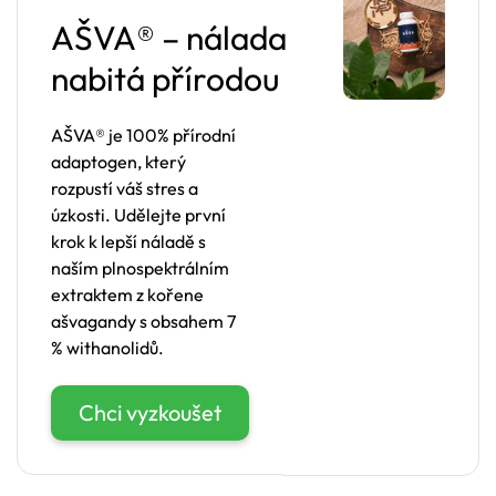
AŠVA® – nálada
nabitá přírodou
AŠVA® je 100% přírodní
adaptogen, který
rozpustí váš stres a
úzkosti. Udělejte první
krok k lepší náladě s
naším plnospektrálním
extraktem z kořene
ašvagandy s obsahem 7
% withanolidů.
Chci vyzkoušet