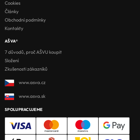
Cookies
Články
Obchodní podmínky
Kontakty
AŠVA®
7 důvodů, proč AŠVU koupit
Složení
Zkušenosti zákazníků
www.asva.cz
www.asva.sk
SPOLUPRACUJEME