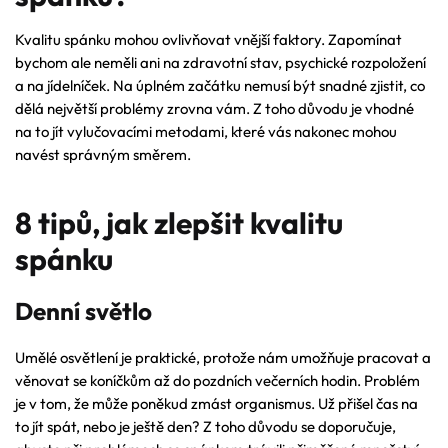
Kvalitu spánku mohou ovlivňovat vnější faktory. Zapomínat
bychom ale neměli ani na zdravotní stav, psychické rozpoložení
a na jídelníček. Na úplném začátku nemusí být snadné zjistit, co
dělá největší problémy zrovna vám. Z toho důvodu je vhodné
na to jít vylučovacími metodami, které vás nakonec mohou
navést správným směrem.
8 tipů, jak zlepšit kvalitu
spánku
Denní světlo
Umělé osvětlení je praktické, protože nám umožňuje pracovat a
věnovat se koníčkům až do pozdních večerních hodin. Problém
je v tom, že může poněkud zmást organismus. Už přišel čas na
to jít spát, nebo je ještě den? Z toho důvodu se doporučuje,