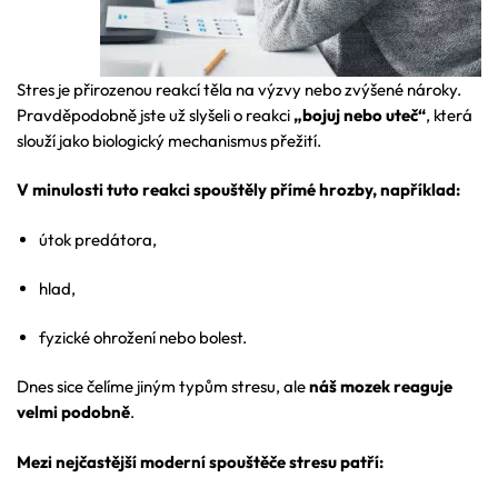
Stres je přirozenou reakcí těla na výzvy nebo zvýšené nároky.
Pravděpodobně jste už slyšeli o reakci
„bojuj nebo uteč“
, která
slouží jako biologický mechanismus přežití.
V minulosti tuto reakci spouštěly přímé hrozby, například:
útok predátora,
hlad,
fyzické ohrožení nebo bolest.
Dnes sice čelíme jiným typům stresu, ale
náš mozek reaguje
velmi podobně
.
Mezi nejčastější moderní spouštěče stresu patří: