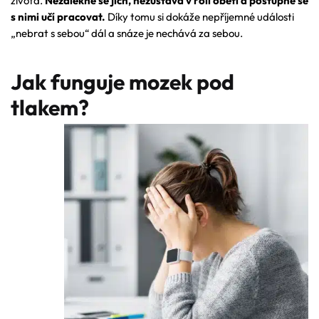
života.
Nezalekne se jich, nezůstává v roli oběti a postupně se
s nimi učí pracovat.
Díky tomu si dokáže nepříjemné události
„nebrat s sebou“ dál a snáze je nechává za sebou.
Jak funguje mozek pod
tlakem?