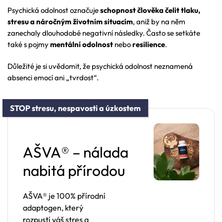
Psychická odolnost označuje
schopnost člověka čelit tlaku,
stresu a náročným životním situacím
, aniž by na něm
zanechaly dlouhodobé negativní následky. Často se setkáte
také s pojmy
mentální odolnost
nebo
resilience
.
Důležité je si uvědomit, že psychická odolnost neznamená
absenci emocí ani „tvrdost“.
STOP stresu, nespavosti a úzkostem
AŠVA® – nálada
nabitá přírodou
AŠVA® je 100% přírodní
adaptogen, který
rozpustí váš stres a