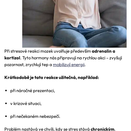
Při stresové reakci mozek uvolňuje především
adrenalin a
kortizol
. Tyto hormony nás připravují na rychlou akci – zvyšují
pozornost, zrychlují tep a
mobilizují energii
.
Krátkodobě je tato reakce užitečná, například:
při náročné prezentaci,
v krizové situaci,
při nečekaném nebezpečí.
Problém nastává ve chvíli, kdy se stres stává
chronickým
.