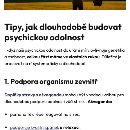
Tipy, jak dlouhodobě budovat
psychickou odolnost
I když naši psychickou odolnost do určité míry ovlivňuje genetika
a osobnost,
velkou část máme ve vlastních rukou
. Důležité je
pracovat na ní systematicky a dlouhodobě.
1. Podpora organismu zevnitř
Doplňky stravy s ašvagandou
mohou být vhodnou volbou pro
dlouhodobou podporu odolnosti vůči stresu.
Ašvaganda:
pomáhá tělu lépe reagovat na stres,
podporuje kvalitní spánek
a relaxaci
,