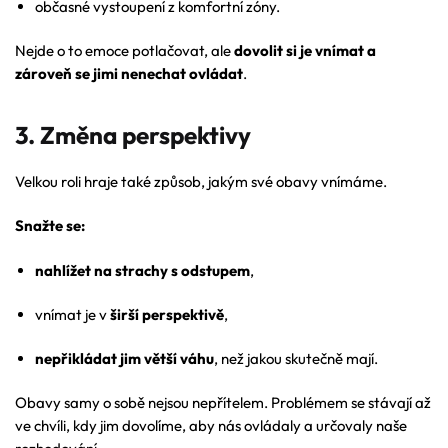
občasné vystoupení z komfortní zóny.
Nejde o to emoce potlačovat, ale
dovolit si je vnímat a
zároveň se jimi nenechat ovládat
.
3. Změna perspektivy
Velkou roli hraje také způsob, jakým své obavy vnímáme.
Snažte se:
nahlížet na strachy s odstupem
,
vnímat je v
širší perspektivě
,
nepřikládat jim větší váhu
, než jakou skutečně mají.
Obavy samy o sobě nejsou nepřítelem. Problémem se stávají až
ve chvíli, kdy jim dovolíme, aby nás ovládaly a určovaly naše