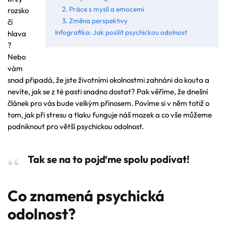
2. Práce s myslí a emocemi
rozsko
3. Změna perspektivy
čí
Infografika: Jak posílit psychickou odolnost
hlava
?
Nebo
vám
snad připadá, že jste životními okolnostmi zahnáni do kouta a
nevíte, jak se z té pasti snadno dostat? Pak věříme, že dnešní
článek pro vás bude velkým přínosem. Povíme si v něm totiž o
tom, jak při stresu a tlaku funguje náš mozek a co vše můžeme
podniknout pro větší psychickou odolnost.
Tak se na to pojďme spolu podívat!
Co znamená psychická
odolnost?