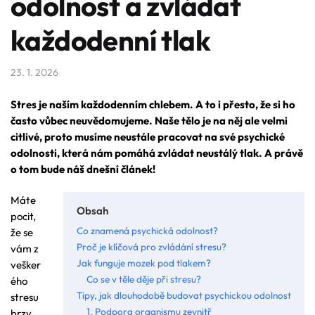
odolnost a zvládat
každodenní tlak
23. 1. 2026
Stres je naším každodenním chlebem. A to i přesto, že si ho
často vůbec neuvědomujeme. Naše tělo je na něj ale velmi
citlivé, proto musíme neustále pracovat na své psychické
odolnosti, která nám pomáhá zvládat neustálý tlak. A právě
o tom bude náš dnešní článek!
Máte
Obsah
pocit,
Co znamená psychická odolnost?
že se
Proč je klíčová pro zvládání stresu?
vám z
Jak funguje mozek pod tlakem?
vešker
Co se v těle děje při stresu?
ého
Tipy, jak dlouhodobě budovat psychickou odolnost
stresu
1. Podpora organismu zevnitř
brzy