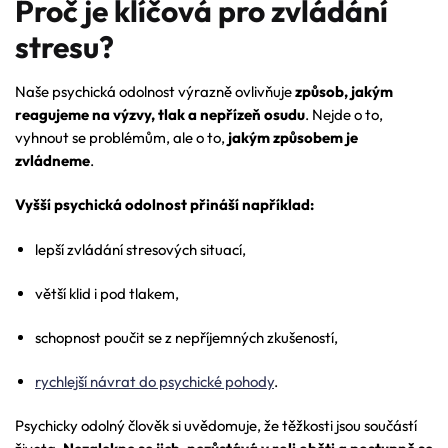
Proč je klíčová pro zvládání
stresu?
Naše psychická odolnost výrazně ovlivňuje
způsob, jakým
reagujeme na výzvy, tlak a nepřízeň osudu
. Nejde o to,
vyhnout se problémům, ale o to,
jakým způsobem je
zvládneme
.
Vyšší psychická odolnost přináší například:
lepší zvládání stresových situací,
větší klid i pod tlakem,
schopnost poučit se z nepříjemných zkušeností,
rychlejší návrat do psychické pohody
.
Psychicky odolný člověk si uvědomuje, že těžkosti jsou součástí