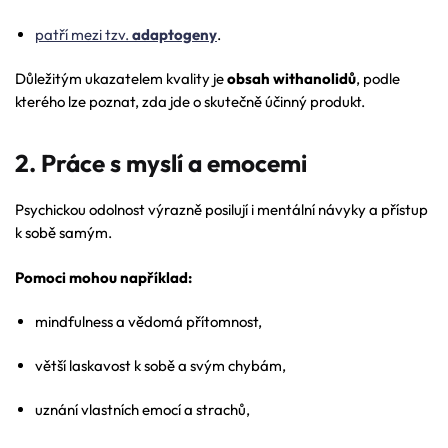
patří mezi tzv.
adaptogeny
.
Důležitým ukazatelem kvality je
obsah withanolidů
, podle
kterého lze poznat, zda jde o skutečně účinný produkt.
2. Práce s myslí a emocemi
Psychickou odolnost výrazně posilují i mentální návyky a přístup
k sobě samým.
Pomoci mohou například:
mindfulness a vědomá přítomnost,
větší laskavost k sobě a svým chybám,
uznání vlastních emocí a strachů,