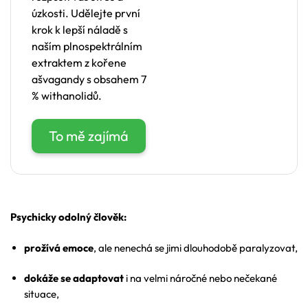
úzkosti. Udělejte první
krok k lepší náladě s
naším plnospektrálním
extraktem z kořene
ašvagandy s obsahem 7
% withanolidů.
To mě zajímá
Psychicky odolný člověk:
prožívá emoce
, ale nenechá se jimi dlouhodobě paralyzovat,
dokáže se adaptovat
i na velmi náročné nebo nečekané
situace,