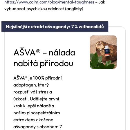
https://www.calm.com/blog/mental-toughness
– Jak
vybudovat psychickou odolnost (anglicky)
Nejsilnější extrakt ašvagandy: 7 % withanolidů
AŠVA® – nálada
nabitá přírodou
AŠVA® je 100% přírodní
adaptogen, který
rozpustí váš stres a
úzkosti. Udělejte první
krok k lepší náladě s
naším plnospektrálním
extraktem z kořene
ašvagandy s obsahem 7