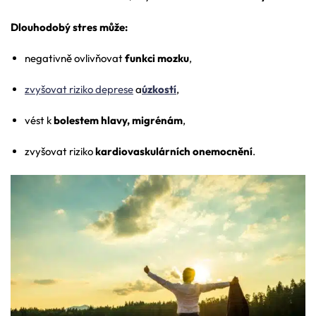
Dlouhodobý stres může:
negativně ovlivňovat
funkci mozku
,
zvyšovat riziko deprese
a
úzkostí
,
vést k
bolestem hlavy, migrénám
,
zvyšovat riziko
kardiovaskulárních onemocnění
.