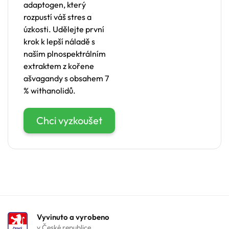
adaptogen, který
rozpustí váš stres a
úzkosti. Udělejte první
krok k lepší náladě s
naším plnospektrálním
extraktem z kořene
ašvagandy s obsahem 7
% withanolidů.
Chci vyzkoušet
Vyvinuto a vyrobeno
v České republice