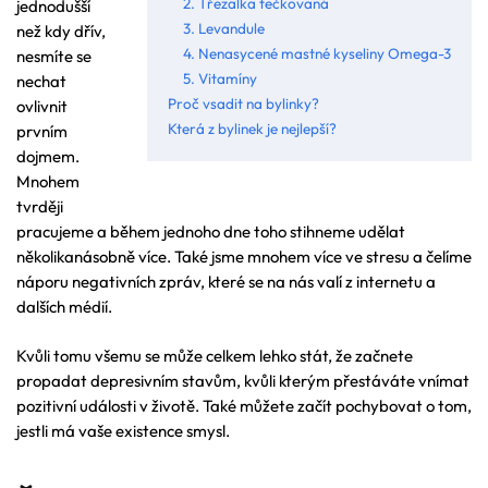
2. Třezalka tečkovaná
jednodušší
3. Levandule
než kdy dřív,
4. Nenasycené mastné kyseliny Omega-3
nesmíte se
5. Vitamíny
nechat
Proč vsadit na bylinky?
ovlivnit
Která z bylinek je nejlepší?
prvním
dojmem.
Mnohem
tvrději
pracujeme a během jednoho dne toho stihneme udělat
několikanásobně více. Také jsme mnohem více ve stresu a čelíme
náporu negativních zpráv, které se na nás valí z internetu a
dalších médií.
Kvůli tomu všemu se může celkem lehko stát, že začnete
propadat depresivním stavům, kvůli kterým přestáváte vnímat
pozitivní události v životě. Také můžete začít pochybovat o tom,
jestli má vaše existence smysl.