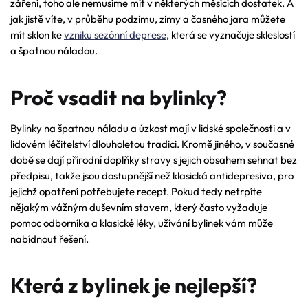
záření, toho ale nemusíme mít v některých měsících dostatek. A
jak jistě víte, v průběhu podzimu, zimy a časného jara můžete
mít sklon ke
vzniku sezónní deprese
, která se vyznačuje skleslostí
a špatnou náladou.
Proč vsadit na bylinky?
Bylinky na špatnou náladu a úzkost mají v lidské společnosti a v
lidovém léčitelství dlouholetou tradici. Kromě jiného, v současné
době se dají přírodní doplňky stravy s jejich obsahem sehnat bez
předpisu, takže jsou dostupnější než klasická antidepresiva, pro
jejichž opatření potřebujete recept. Pokud tedy netrpíte
nějakým vážným duševním stavem, který často vyžaduje
pomoc odborníka a klasické léky, užívání bylinek vám může
nabídnout řešení.
Která z bylinek je nejlepší?