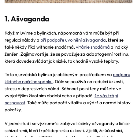
1. Ašvaganda
Když mluvíme o bylinkách, nápomocná vám může být při
regulaci nálady a
při podpoře uvolnění ašvaganda
, které se
také někdy říká withanie snodárná,
vitánie snodárná
a indický
ženšen. Zajímavostí je, že se považuje za adaptogenní rostlinu,
která dovede zvládat jak nízké, tak hodně vysoké teploty.
Tato ajurvédská bylinka je oblíbeným prostředkem na
podporu
klidného nočního spánku
. Dále se používá na redukci úzkostí,
stresu a depresivních nálad. Sáhnout po ní tedy můžete ve
vypjatějším životním období nebo v případě,
že vás trápí
nespavost
. Také může podpořit vitalitu a výdrž a normální stav
pokožky.
V jedné studii se výzkumníci zabývali účinky ašvagandy u lidí se
schizofrenií, kteří trpěli depresí a úzkostí. Zjistili, že účastníci,