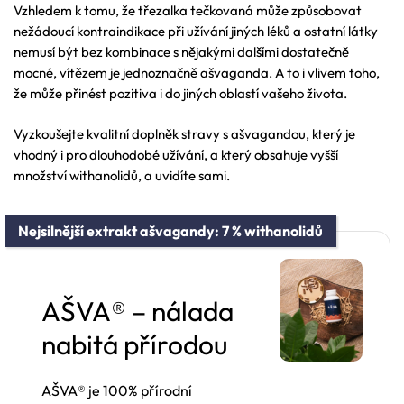
Vzhledem k tomu, že třezalka tečkovaná může způsobovat
nežádoucí kontraindikace při užívání jiných léků a ostatní látky
nemusí být bez kombinace s nějakými dalšími dostatečně
mocné, vítězem je jednoznačně ašvaganda. A to i vlivem toho,
že může přinést pozitiva i do jiných oblastí vašeho života.
Vyzkoušejte kvalitní doplněk stravy s ašvagandou, který je
vhodný i pro dlouhodobé užívání, a který obsahuje vyšší
množství withanolidů, a uvidíte sami.
Nejsilnější extrakt ašvagandy: 7 % withanolidů
AŠVA® – nálada
nabitá přírodou
AŠVA® je 100% přírodní