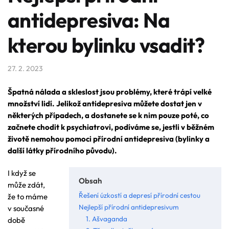
antidepresiva: Na
kterou bylinku vsadit?
27. 2. 2023
Špatná nálada a skleslost jsou problémy, které trápí velké
množství lidí. Jelikož antidepresiva můžete dostat jen v
některých případech, a dostanete se k nim pouze poté, co
začnete chodit k psychiatrovi, podíváme se, jestli v běžném
životě nemohou pomoci přírodní antidepresiva (bylinky a
další látky přírodního původu).
I když se
Obsah
může zdát,
Řešení úzkostí a depresí přírodní cestou
že to máme
Nejlepší přírodní antidepresivum
v současné
1. Ašvaganda
době