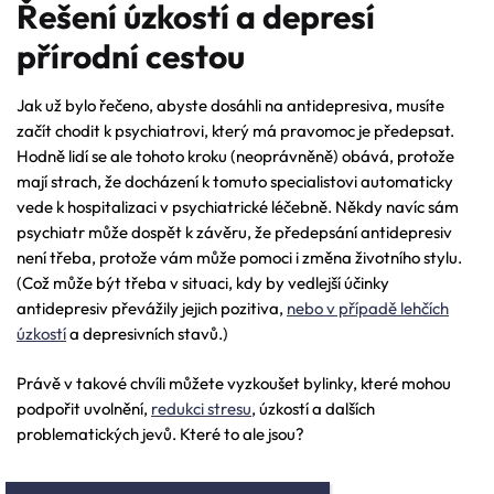
Řešení úzkostí a depresí
přírodní cestou
Jak už bylo řečeno, abyste dosáhli na antidepresiva, musíte
začít chodit k psychiatrovi, který má pravomoc je předepsat.
Hodně lidí se ale tohoto kroku (neoprávněně) obává, protože
mají strach, že docházení k tomuto specialistovi automaticky
vede k hospitalizaci v psychiatrické léčebně. Někdy navíc sám
psychiatr může dospět k závěru, že předepsání antidepresiv
není třeba, protože vám může pomoci i změna životního stylu.
(Což může být třeba v situaci, kdy by vedlejší účinky
antidepresiv převážily jejich pozitiva,
nebo v případě lehčích
úzkostí
a depresivních stavů.)
Právě v takové chvíli můžete vyzkoušet bylinky, které mohou
podpořit uvolnění,
redukci stresu
, úzkostí a dalších
problematických jevů. Které to ale jsou?