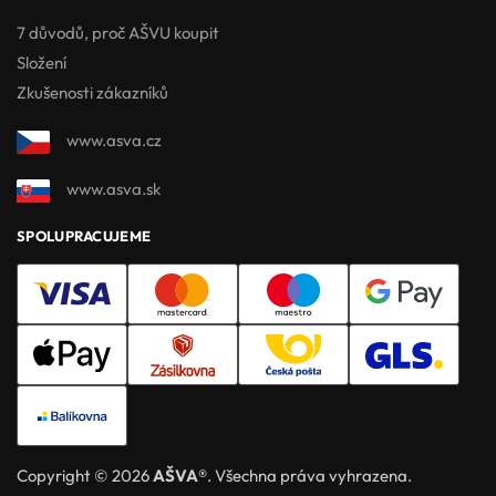
7 důvodů, proč AŠVU koupit
Složení
Zkušenosti zákazníků
www.asva.cz
www.asva.sk
SPOLUPRACUJEME
Copyright © 2026
AŠVA®
. Všechna práva vyhrazena.